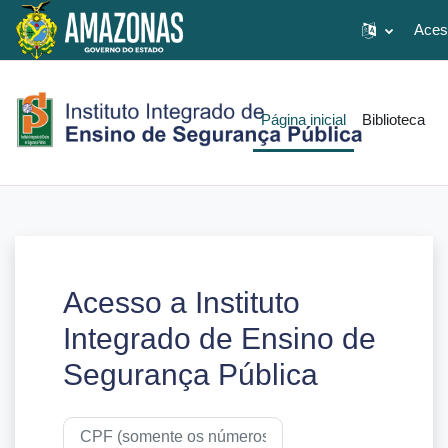
Aces
Ir para o conteúdo principal
Página inicial
Biblioteca
Acesso a Instituto
Integrado de Ensino de
Segurança Pública
Avançar para criar nova conta
CPF (somente os números)