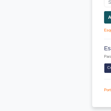
A
Esq
Es
Para
Cr
Port