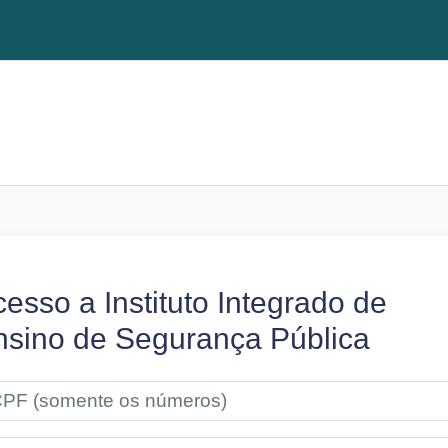
esso a Instituto Integrado de
nsino de Segurança Pública
çar para criar nova conta
 (somente os números)
ha